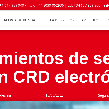
 +1 617 939 9497 |
UK: +44 2039 962936 |
EU: +34 607 939 266 |
in
ACERCA DE KLINDAT
LISTA DE PRECIOS
ARTÍCULOS
mientos de s
n CRD electr
Ledesma
15/05/2023
Segur