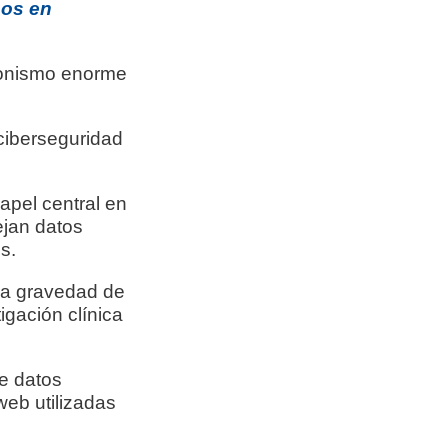
nos en
gonismo enorme
 ciberseguridad
apel central en
ejan datos
s.
 la gravedad de
igación clínica
e datos
eb utilizadas