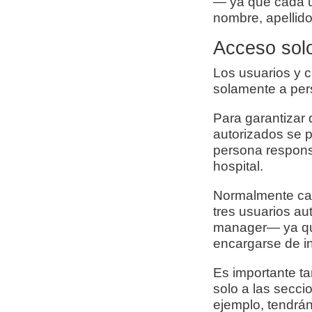
— ya que cada u
nombre, apellido
Acceso solo
Los usuarios y 
solamente a per
Para garantizar
autorizados se p
persona responsa
hospital.
Normalmente cada
tres usuarios au
manager— ya que
encargarse de in
Es importante ta
solo a las secci
ejemplo, tendrán