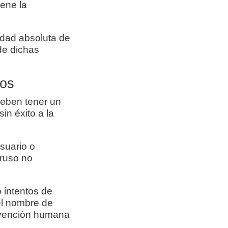
ene la
idad absoluta de
 de dichas
dos
deben tener un
n éxito a la
suario o
truso no
 intentos de
el nombre de
ervención humana