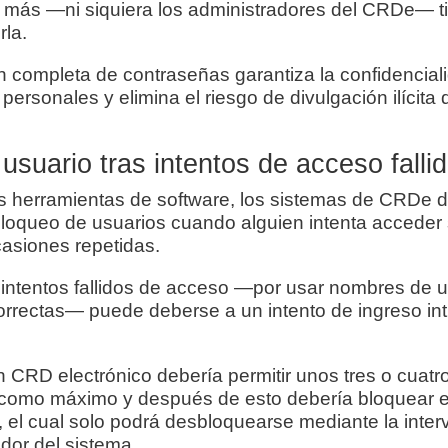
 más —ni siquiera los administradores del CRDe— ti
rla.
n completa de contraseñas garantiza la confidencial
personales y elimina el riesgo de divulgación ilícita
usuario tras intentos de acceso falli
as herramientas de software, los sistemas de CRDe 
oqueo de usuarios cuando alguien intenta acceder si
casiones repetidas.
 intentos fallidos de acceso —por usar nombres de u
orrectas— puede deberse a un intento de ingreso in
CRD electrónico debería permitir unos tres o cuatro
como máximo y después de esto debería bloquear 
o, el cual solo podrá desbloquearse mediante la int
dor del sistema.