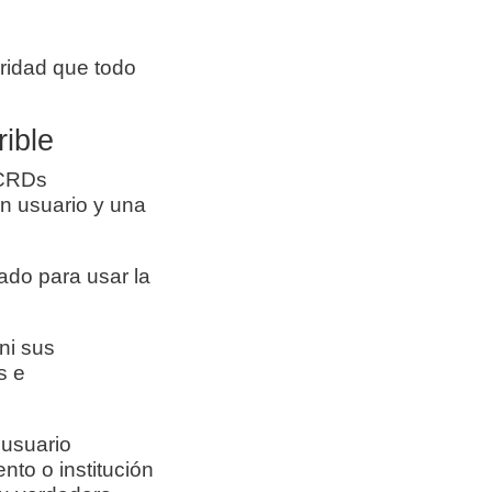
uridad que todo
rible
 CRDs
un usuario y una
ado para usar la
ni sus
s e
 usuario
to o institución