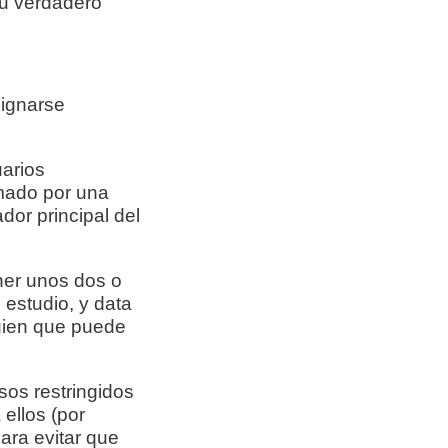
su verdadero
signarse
uarios
rmado por una
dor principal del
ner unos dos o
 estudio, y data
uien que puede
sos restringidos
ellos (por
para evitar que