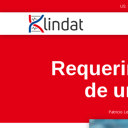
US:
Requeri
de u
Patricio 