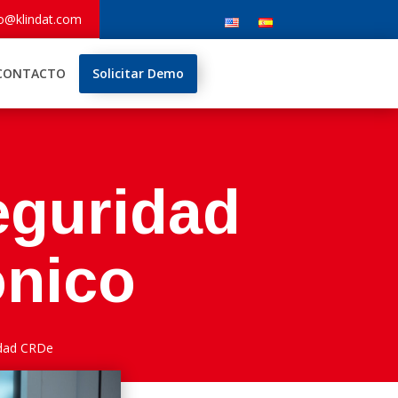
fo@klindat.com
CONTACTO
Solicitar Demo
eguridad
ónico
idad CRDe